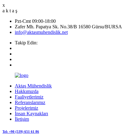
x
a
k
t
a
ş
Pzt-Cmt 09:00-18:00
Zafer Mh. Papatya Sk. No.38/B 16580 Gürsu/BURSA
info@aktasmuhendislik.net
Takip Edin:
Aktaş Mühendislik
Hakkımızda
Faaliyetlerimiz
Referanslarımız
Projelerimiz
İnsan Kaynakları
İletişim
Tel: +90 (539) 651 61 86