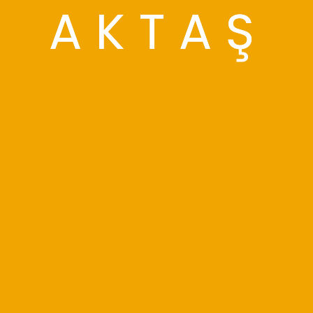
A
K
T
A
Ş